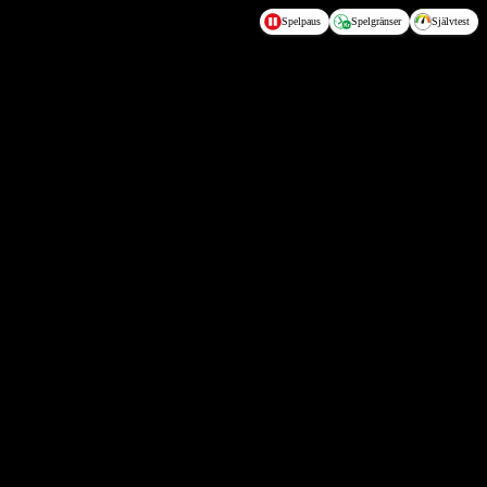
Spelpaus
Spelgränser
Självtest