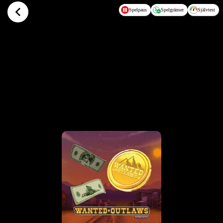
Hoppa till huvudinnehållet
Spelpaus
Spelgränser
Självtest