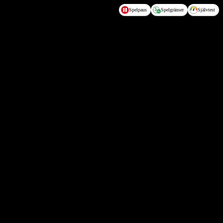
Spelpaus
Spelgränser
Självtest