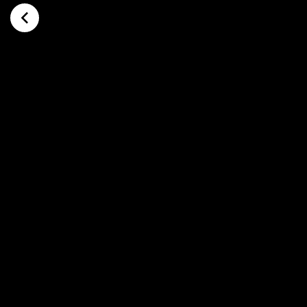
Hoppa till huvudinnehållet