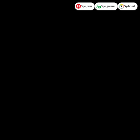
Spelpaus
Spelgränser
Självtest