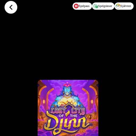
Hoppa till huvudinnehållet
Spelpaus
Spelgränser
Självtest