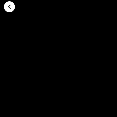
Hoppa till huvudinnehållet