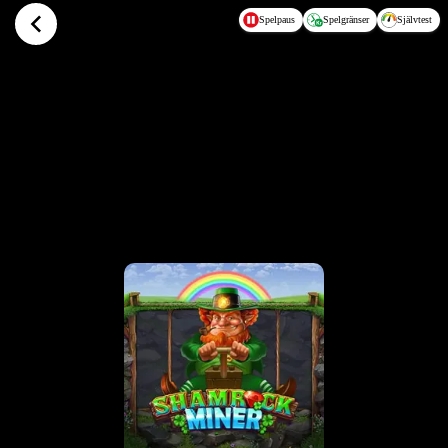
Hoppa till huvudinnehållet
Spelpaus
Spelgränser
Självtest