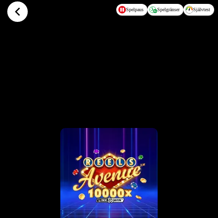
Hoppa till huvudinnehållet
Spelpaus
Spelgränser
Självtest