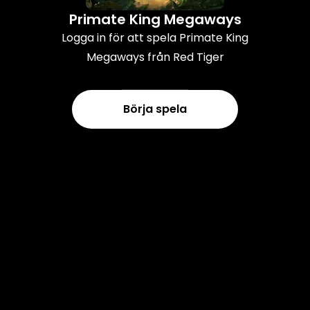
Primate King Megaways
Logga in för att spela Primate King
Megaways från Red Tiger
Börja spela