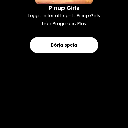
Pinup Girls
Logga in för att spela Pinup Girls
från Pragmatic Play
Börja spela