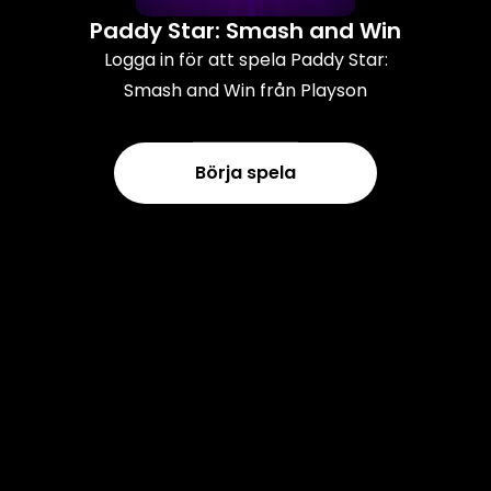
Paddy Star: Smash and Win
Logga in för att spela Paddy Star:
Smash and Win från Playson
Börja spela