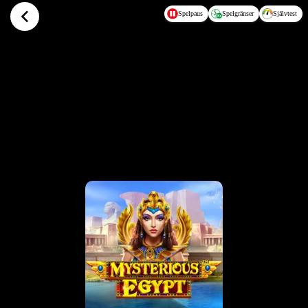
Hoppa till huvudinnehållet
Spelpaus
Spelgränser
Självtest