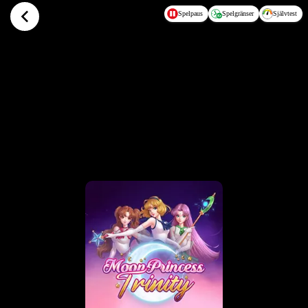
Hoppa till huvudinnehållet
Spelpaus
Spelgränser
Självtest