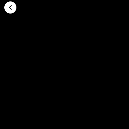
Hoppa till huvudinnehållet