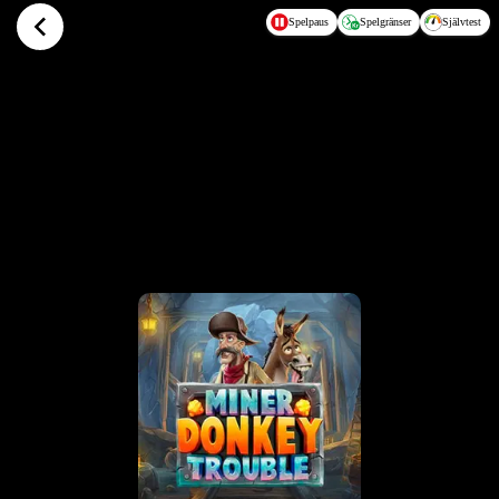
Hoppa till huvudinnehållet
Spelpaus
Spelgränser
Självtest