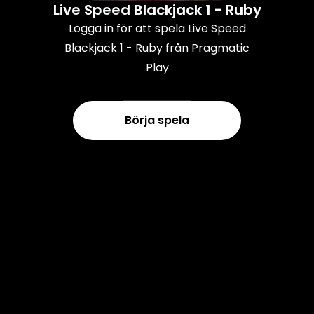
Live Speed Blackjack 1 - Ruby
Logga in för att spela Live Speed
Blackjack 1 - Ruby från Pragmatic
Play
Börja spela