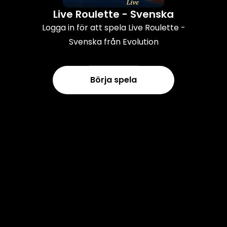
Live Roulette - Svenska
Logga in för att spela Live Roulette -
Svenska från Evolution
Börja spela