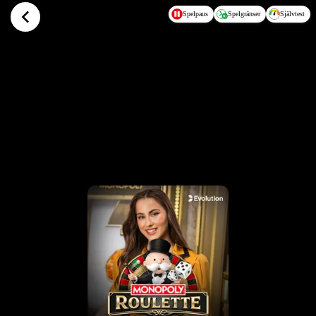
Hoppa till huvudinnehållet
Spelpaus
Spelgränser
Självtest