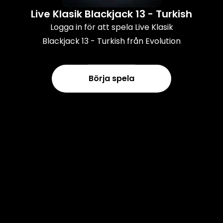
Live Klasik Blackjack 13 - Turkish
Logga in för att spela Live Klasik
Blackjack 13 - Turkish från Evolution
Börja spela