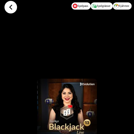
Hoppa till huvudinnehållet
Spelpaus
Spelgränser
Självtest