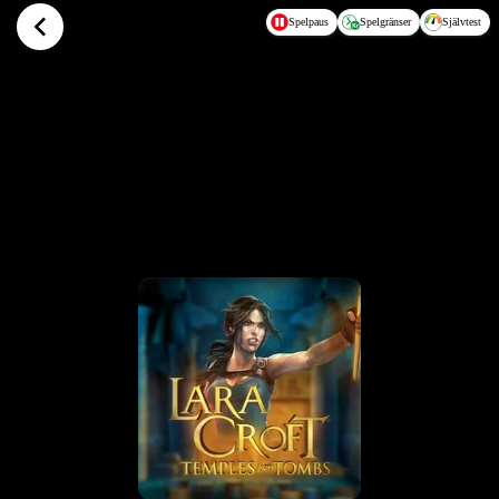
Hoppa till huvudinnehållet
Spelpaus
Spelgränser
Självtest