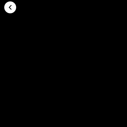
Hoppa till huvudinnehållet