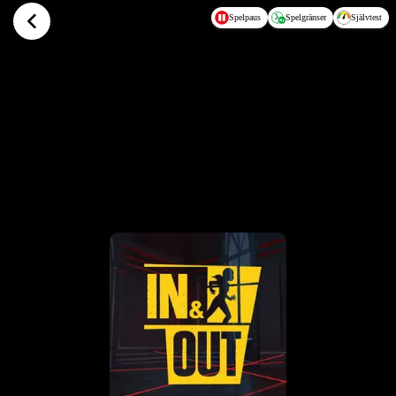
Hoppa till huvudinnehållet
Spelpaus
Spelgränser
Självtest