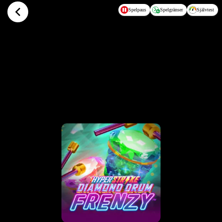
Hoppa till huvudinnehållet
Spelpaus
Spelgränser
Självtest