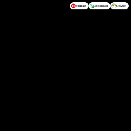
Spelpaus
Spelgränser
Självtest