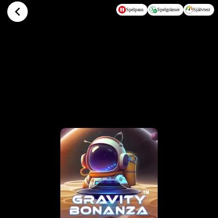
Hoppa till huvudinnehållet
Spelpaus
Spelgränser
Självtest