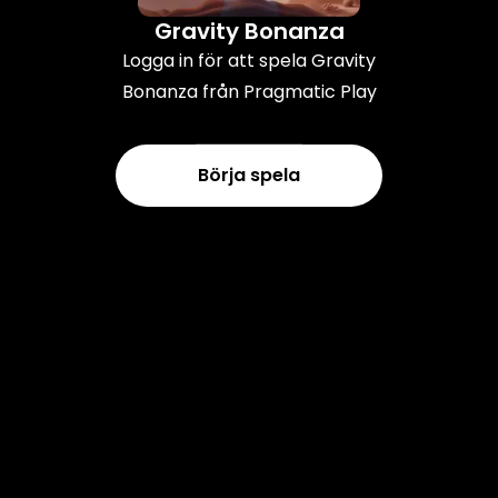
Gravity Bonanza
Logga in för att spela Gravity
Bonanza från Pragmatic Play
Börja spela