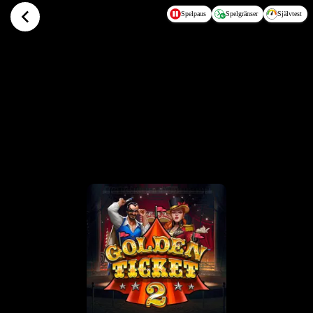
Hoppa till huvudinnehållet
Spelpaus
Spelgränser
Självtest