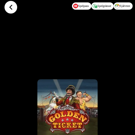
Hoppa till huvudinnehållet
Spelpaus
Spelgränser
Självtest