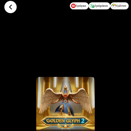
Hoppa till huvudinnehållet
Spelpaus
Spelgränser
Självtest