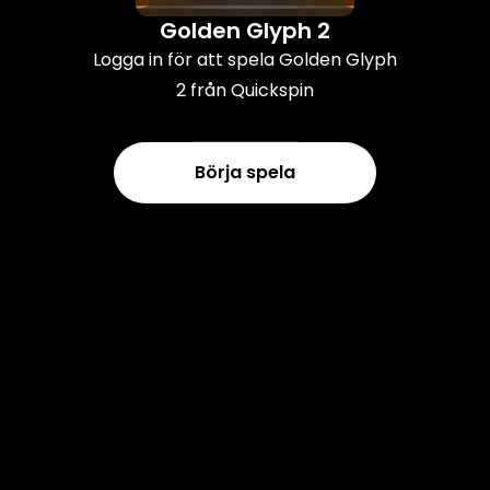
Golden Glyph 2
Logga in för att spela Golden Glyph
2 från Quickspin
Börja spela