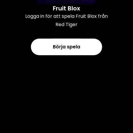
Fruit Blox
Logga in för att spela Fruit Blox från
Red Tiger
Börja spela