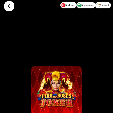
Hoppa till huvudinnehållet
Spelpaus
Spelgränser
Självtest