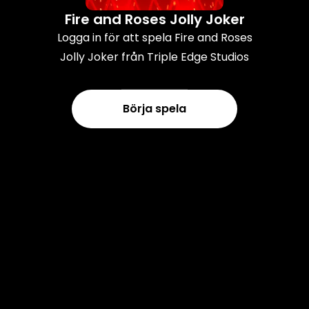
Fire and Roses Jolly Joker
Logga in för att spela Fire and Roses
Jolly Joker från Triple Edge Studios
Börja spela