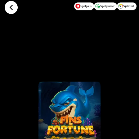
Hoppa till huvudinnehållet
Spelpaus
Spelgränser
Självtest