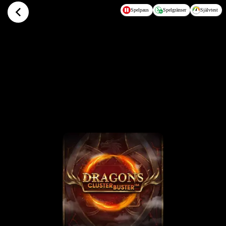
Hoppa till huvudinnehållet
Spelpaus
Spelgränser
Självtest