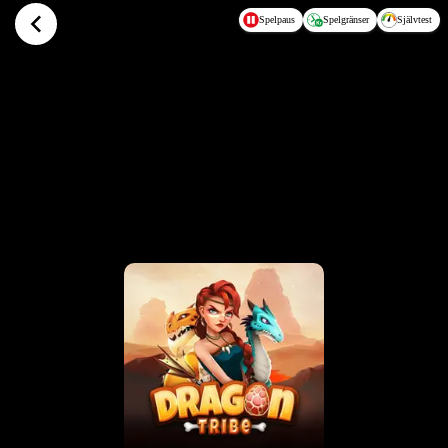
Hoppa till huvudinnehållet
Spelpaus
Spelgränser
Självtest