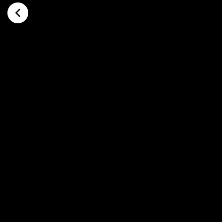
Hoppa till huvudinnehållet