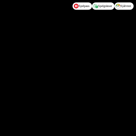
Spelpaus
Spelgränser
Självtest