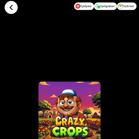
Hoppa till huvudinnehållet
Spelpaus
Spelgränser
Självtest