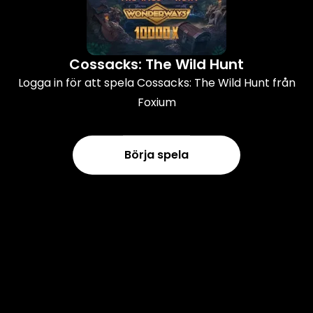
Cossacks: The Wild Hunt
Logga in för att spela Cossacks: The Wild Hunt från
Foxium
Börja spela