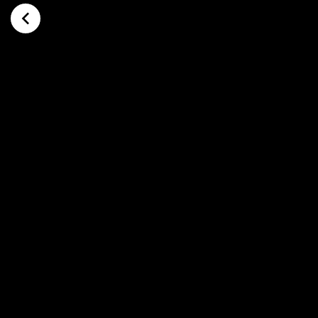
Hoppa till huvudinnehållet