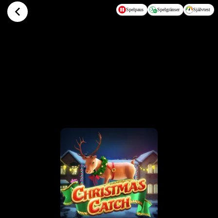
Hoppa till huvudinnehållet
Spelpaus
Spelgränser
Självtest