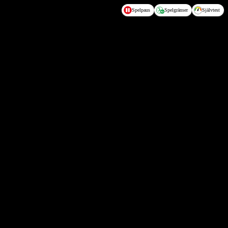
Spelpaus
Spelgränser
Självtest