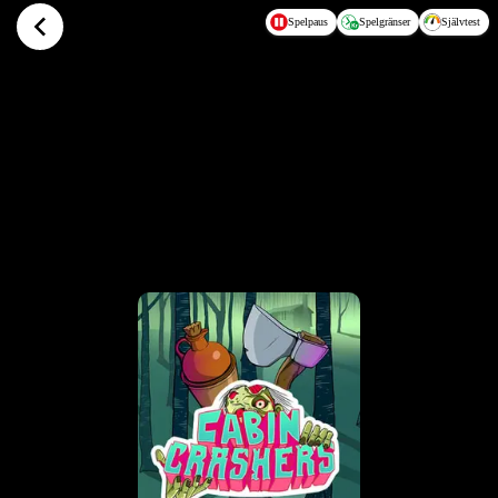
Hoppa till huvudinnehållet
Spelpaus
Spelgränser
Självtest