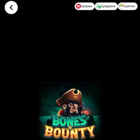
Hoppa till huvudinnehållet
Spelpaus
Spelgränser
Självtest