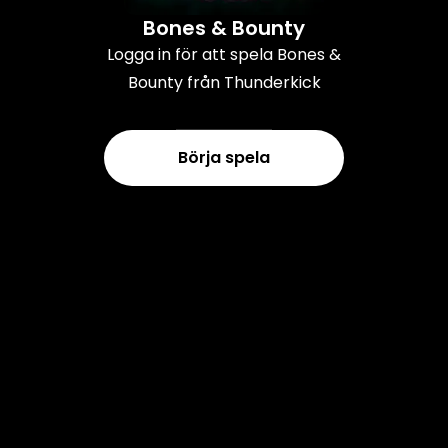
Bones & Bounty
Logga in för att spela Bones &
Bounty från Thunderkick
Börja spela