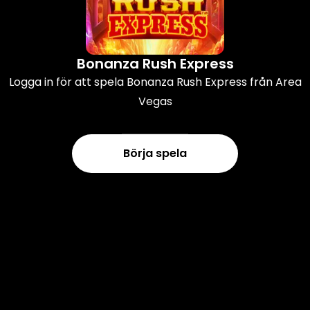
Bonanza Rush Express
Logga in för att spela Bonanza Rush Express från Area
Vegas
Börja spela