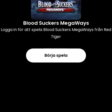
Blood Suckers MegaWays
Logga in för att spela Blood Suckers MegaWays från Red
Tiger
Börja spela