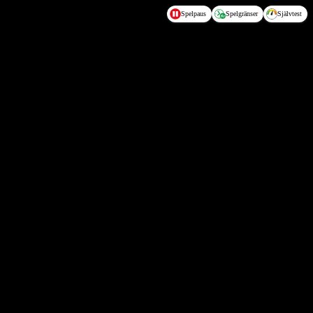
Spelpaus
Spelgränser
Självtest