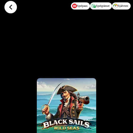
Hoppa till huvudinnehållet
Spelpaus
Spelgränser
Självtest