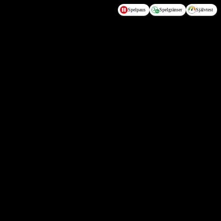
Spelpaus
Spelgränser
Självtest