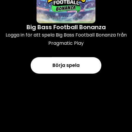
Big Bass Football Bonanza
Logga in för att spela Big Bass Football Bonanza från
Pragmatic Play
Börja spela