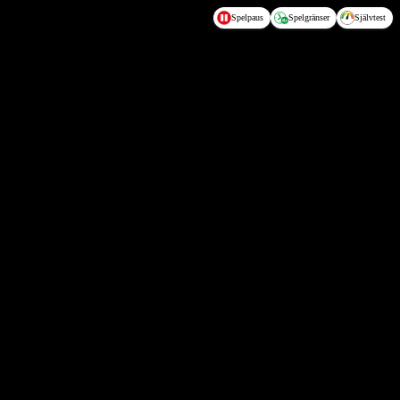
Spelpaus
Spelgränser
Självtest