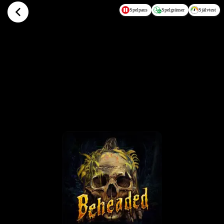
Hoppa till huvudinnehållet
Spelpaus
Spelgränser
Självtest