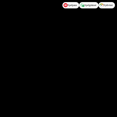
Spelpaus
Spelgränser
Självtest