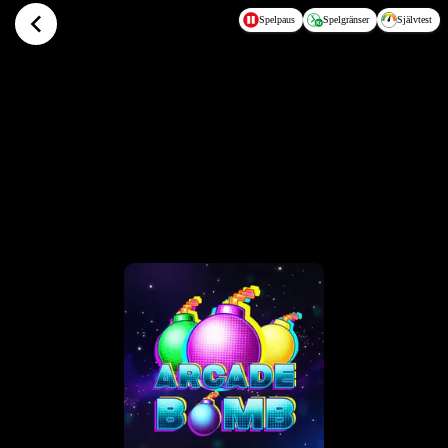
Hoppa till huvudinnehållet
Spelpaus
Spelgränser
Självtest