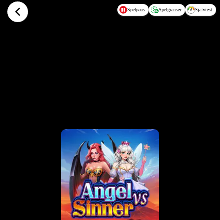
Hoppa till huvudinnehållet
Spelpaus
Spelgränser
Självtest